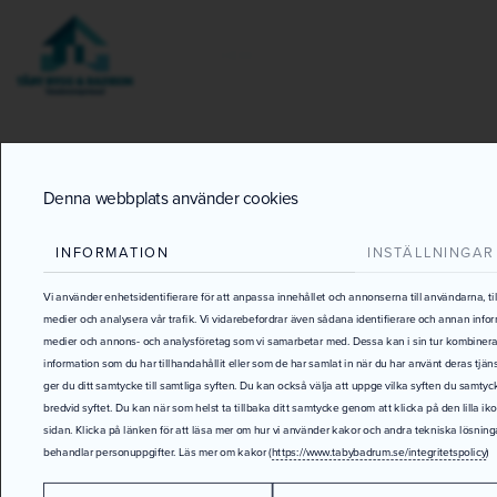
HEM
OM OSS
TJÄNSTER
Planer
Eller behö
Denna webbplats använder cookies
INFORMATION
INSTÄLLNINGAR
VI ÄR STÖRST PÅ B
Vi använder enhetsidentifierare för att anpassa innehållet och annonserna till användarna, ti
medier och analysera vår trafik. Vi vidarebefordrar även sådana identifierare och annan inform
medier och annons- och analysföretag som vi samarbetar med. Dessa kan i sin tur kombine
information som du har tillhandahållit eller som de har samlat in när du har använt deras tjän
ger du ditt samtycke till samtliga syften. Du kan också välja att uppge vilka syften du samtycke
bredvid syftet. Du kan när som helst ta tillbaka ditt samtycke genom att klicka på den lilla i
sidan. Klicka på länken för att läsa mer om hur vi använder kakor och andra tekniska lösning
behandlar personuppgifter. Läs mer om kakor (
https://www.tabybadrum.se/integritetspolicy
)