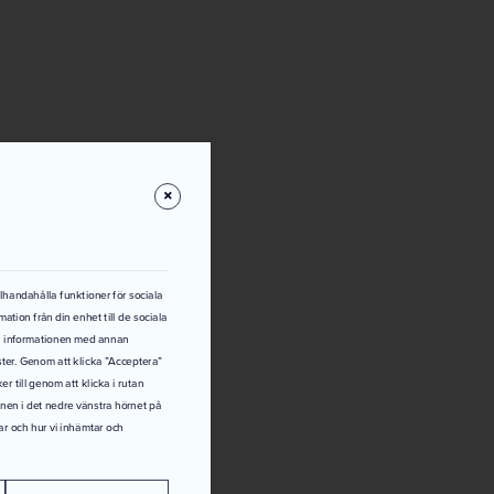
PARTNERS
INSPIRATION
OFFERTFÖRFRÅGAN
FINANSERI
ar du att renovera bad
ver du hjälp med ditt b
ADRUM OCH RENOVERINGAR I NORRA STOCKHOLM
llhandahålla funktioner för sociala
ation från din enhet till de sociala
ra informationen med annan
VÅRA TJÄNSTER
KONTAKTA OSS
ster. Genom att klicka ”Acceptera”
r till genom att klicka i rutan
konen i det nedre vänstra hörnet på
ar och hur vi inhämtar och